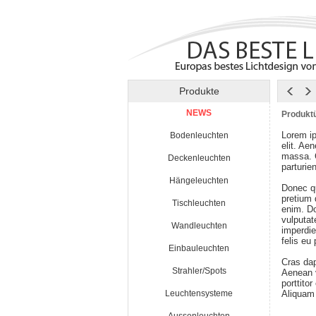
Produkte
NEWS
Produktü
Lorem ip
Bodenleuchten
elit. Ae
massa. 
Deckenleuchten
parturie
Hängeleuchten
Donec qu
pretium
Tischleuchten
enim. Do
vulputat
Wandleuchten
imperdie
felis eu
Einbauleuchten
Cras da
Strahler/Spots
Aenean v
porttito
Leuchtensysteme
Aliquam 