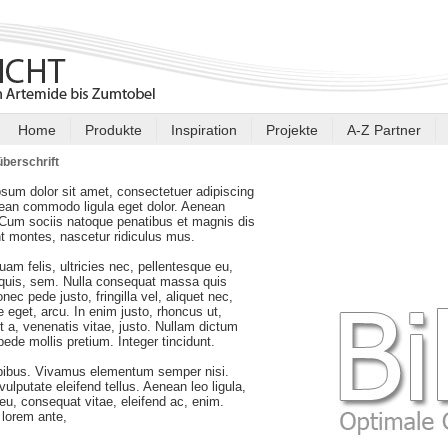
Home
Produkte
Inspiration
Projekte
A-Z Partner
berschrift
sum dolor sit amet, consectetuer adipiscing
nean commodo ligula eget dolor. Aenean
Cum sociis natoque penatibus et magnis dis
nt montes, nascetur ridiculus mus.
am felis, ultricies nec, pellentesque eu,
 quis, sem. Nulla consequat massa quis
nec pede justo, fringilla vel, aliquet nec,
e eget, arcu. In enim justo, rhoncus ut,
t a, venenatis vitae, justo. Nullam dictum
 pede mollis pretium. Integer tincidunt.
pibus. Vivamus elementum semper nisi.
ulputate eleifend tellus. Aenean leo ligula,
r eu, consequat vitae, eleifend ac, enim.
lorem ante,