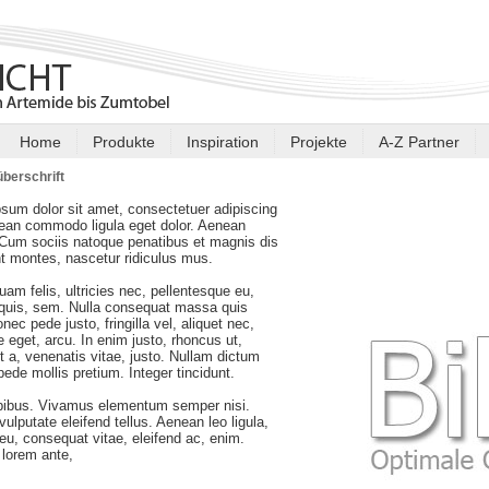
Home
Produkte
Inspiration
Projekte
A-Z Partner
berschrift
sum dolor sit amet, consectetuer adipiscing
nean commodo ligula eget dolor. Aenean
Cum sociis natoque penatibus et magnis dis
nt montes, nascetur ridiculus mus.
am felis, ultricies nec, pellentesque eu,
 quis, sem. Nulla consequat massa quis
nec pede justo, fringilla vel, aliquet nec,
e eget, arcu. In enim justo, rhoncus ut,
t a, venenatis vitae, justo. Nullam dictum
 pede mollis pretium. Integer tincidunt.
pibus. Vivamus elementum semper nisi.
ulputate eleifend tellus. Aenean leo ligula,
r eu, consequat vitae, eleifend ac, enim.
lorem ante,