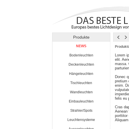
Produkte
NEWS
Produktü
Lorem ip
Bodenleuchten
elit. Ae
massa. 
Deckenleuchten
parturie
Hängeleuchten
Donec qu
pretium
Tischleuchten
enim. Do
vulputat
Wandleuchten
imperdie
felis eu
Einbauleuchten
Cras da
Strahler/Spots
Aenean v
porttito
Leuchtensysteme
Aliquam 