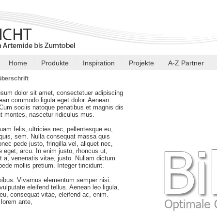
Home
Produkte
Inspiration
Projekte
A-Z Partner
berschrift
sum dolor sit amet, consectetuer adipiscing
nean commodo ligula eget dolor. Aenean
Cum sociis natoque penatibus et magnis dis
nt montes, nascetur ridiculus mus.
am felis, ultricies nec, pellentesque eu,
 quis, sem. Nulla consequat massa quis
nec pede justo, fringilla vel, aliquet nec,
e eget, arcu. In enim justo, rhoncus ut,
t a, venenatis vitae, justo. Nullam dictum
 pede mollis pretium. Integer tincidunt.
pibus. Vivamus elementum semper nisi.
ulputate eleifend tellus. Aenean leo ligula,
r eu, consequat vitae, eleifend ac, enim.
lorem ante,