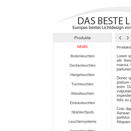
Produkte
NEWS
Produktü
Lorem ip
Bodenleuchten
elit. Ae
massa. 
Deckenleuchten
parturie
Hängeleuchten
Donec qu
pretium
Tischleuchten
enim. Do
vulputat
Wandleuchten
imperdie
felis eu
Einbauleuchten
Cras da
Strahler/Spots
Aenean v
porttito
Leuchtensysteme
Aliquam 