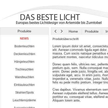
Produkte
Home
Produkte
I
NEWS
Produktüberschrift
Lorem ipsum dolor sit amet, consectetu
Bodenleuchten
elit. Aenean commodo ligula eget dolor
massa. Cum sociis natoque penatibus e
Deckenleuchten
parturient montes, nascetur ridiculus m
Hängeleuchten
Donec quam felis, ultricies nec, pellen
pretium quis, sem. Nulla consequat ma
Tischleuchten
enim. Donec pede justo, fringilla vel, al
vulputate eget, arcu. In enim justo, rho
Wandleuchten
imperdiet a, venenatis vitae, justo. Nul
felis eu pede mollis pretium. Integer tin
Einbauleuchten
Cras dapibus. Vivamus elementum semp
Strahler/Spots
Aenean vulputate eleifend tellus. Aenean
porttitor eu, consequat vitae, eleifend a
Leuchtensysteme
Aliquam lorem ante,