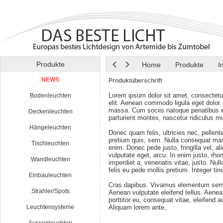
Produkte
Home
Produkte
I
NEWS
Produktüberschrift
Lorem ipsum dolor sit amet, consectetu
Bodenleuchten
elit. Aenean commodo ligula eget dolor
massa. Cum sociis natoque penatibus e
Deckenleuchten
parturient montes, nascetur ridiculus m
Hängeleuchten
Donec quam felis, ultricies nec, pellen
pretium quis, sem. Nulla consequat ma
Tischleuchten
enim. Donec pede justo, fringilla vel, al
vulputate eget, arcu. In enim justo, rho
Wandleuchten
imperdiet a, venenatis vitae, justo. Nul
felis eu pede mollis pretium. Integer tin
Einbauleuchten
Cras dapibus. Vivamus elementum semp
Strahler/Spots
Aenean vulputate eleifend tellus. Aenean
porttitor eu, consequat vitae, eleifend a
Leuchtensysteme
Aliquam lorem ante,