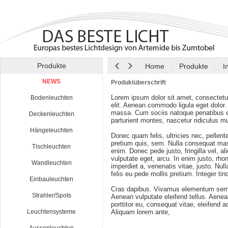
Produkte
Home
Produkte
I
NEWS
Produktüberschrift
Lorem ipsum dolor sit amet, consectetu
Bodenleuchten
elit. Aenean commodo ligula eget dolor
massa. Cum sociis natoque penatibus e
Deckenleuchten
parturient montes, nascetur ridiculus m
Hängeleuchten
Donec quam felis, ultricies nec, pellen
pretium quis, sem. Nulla consequat ma
Tischleuchten
enim. Donec pede justo, fringilla vel, al
vulputate eget, arcu. In enim justo, rho
Wandleuchten
imperdiet a, venenatis vitae, justo. Nul
felis eu pede mollis pretium. Integer tin
Einbauleuchten
Cras dapibus. Vivamus elementum semp
Strahler/Spots
Aenean vulputate eleifend tellus. Aenean
porttitor eu, consequat vitae, eleifend a
Leuchtensysteme
Aliquam lorem ante,