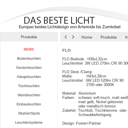
Produkte
Home
Produkte
I
NEWS
FLO
Bodenleuchten
FLO Bedside H36xL32cm
Leuchtmittel: 3W LED 270lm CRI 90 3
Deckenleuchten
FLO Desk /Clamp
Maße: H43xL39cm
Hängeleuchten
Leuchtmittel: 6W LED 520lm CRI 90
2700 oder 3000K
Tischleuchten
Material: Aluminium
Wandleuchten
Farben: schwarz soft-touch, matt weiß,
matt gelb, Nickel gebürstet
Einbauleuchten
oder metallisch bronze
Zubehör: Tischfuß, Tischklemme oder
Strahler/Spots
Schraubbefestigung
Leuchtensysteme
Design: Foster+Partner