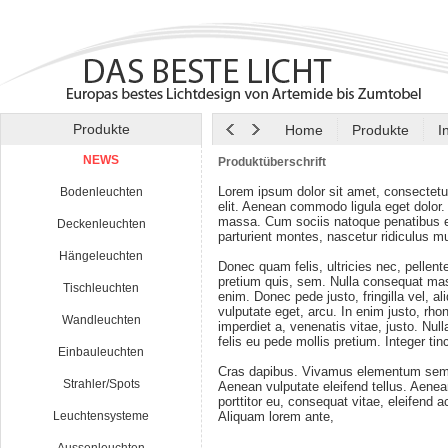
Produkte
Home
Produkte
I
NEWS
Produktüberschrift
Lorem ipsum dolor sit amet, consectetu
Bodenleuchten
elit. Aenean commodo ligula eget dolor
massa. Cum sociis natoque penatibus e
Deckenleuchten
parturient montes, nascetur ridiculus m
Hängeleuchten
Donec quam felis, ultricies nec, pellen
pretium quis, sem. Nulla consequat ma
Tischleuchten
enim. Donec pede justo, fringilla vel, al
vulputate eget, arcu. In enim justo, rho
Wandleuchten
imperdiet a, venenatis vitae, justo. Nul
felis eu pede mollis pretium. Integer tin
Einbauleuchten
Cras dapibus. Vivamus elementum semp
Strahler/Spots
Aenean vulputate eleifend tellus. Aenean
porttitor eu, consequat vitae, eleifend a
Leuchtensysteme
Aliquam lorem ante,