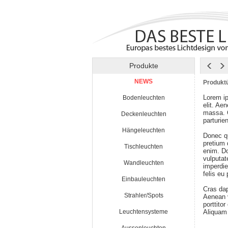
Produkte
NEWS
Produktü
Lorem ip
Bodenleuchten
elit. Ae
massa. 
Deckenleuchten
parturie
Hängeleuchten
Donec qu
pretium
Tischleuchten
enim. Do
vulputat
Wandleuchten
imperdie
felis eu
Einbauleuchten
Cras da
Strahler/Spots
Aenean v
porttito
Leuchtensysteme
Aliquam 