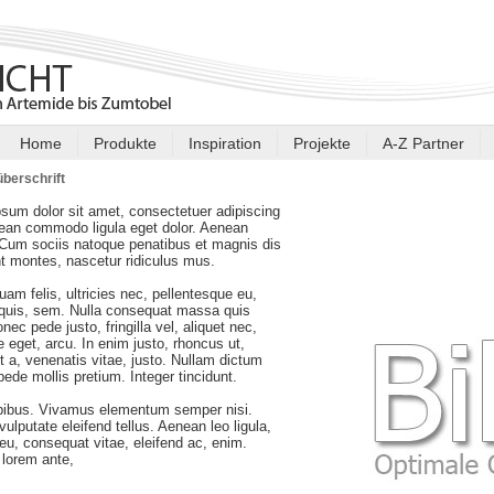
Home
Produkte
Inspiration
Projekte
A-Z Partner
berschrift
sum dolor sit amet, consectetuer adipiscing
nean commodo ligula eget dolor. Aenean
Cum sociis natoque penatibus et magnis dis
nt montes, nascetur ridiculus mus.
am felis, ultricies nec, pellentesque eu,
 quis, sem. Nulla consequat massa quis
nec pede justo, fringilla vel, aliquet nec,
e eget, arcu. In enim justo, rhoncus ut,
t a, venenatis vitae, justo. Nullam dictum
 pede mollis pretium. Integer tincidunt.
pibus. Vivamus elementum semper nisi.
ulputate eleifend tellus. Aenean leo ligula,
r eu, consequat vitae, eleifend ac, enim.
lorem ante,