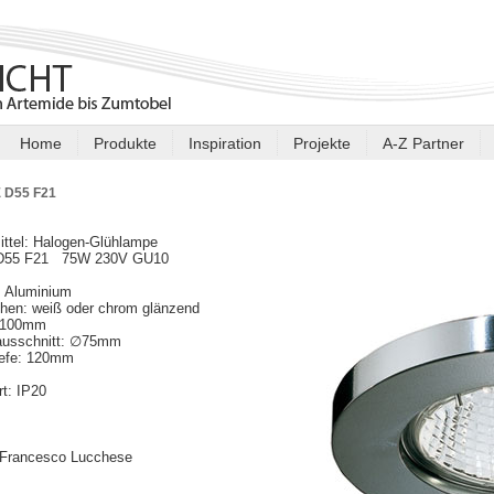
Home
Produkte
Inspiration
Projekte
A-Z Partner
 D55 F21
ittel: Halogen-Glühlampe
 D55 F21 75W 230V GU10
: Aluminium
chen: weiß oder chrom glänzend
∅100mm
usschnitt: ∅75mm
iefe: 120mm
t: IP20
 Francesco Lucchese