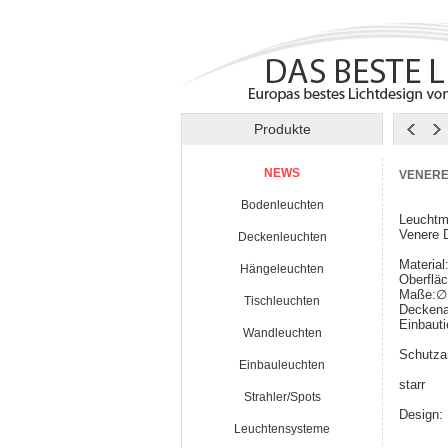
Produkte
NEWS
VENERE
Bodenleuchten
Leuchtm
Venere
Deckenleuchten
Material
Hängeleuchten
Oberflä
Maße:
Tischleuchten
Deckena
Einbaut
Wandleuchten
Schutzar
Einbauleuchten
starr
Strahler/Spots
Design:
Leuchtensysteme