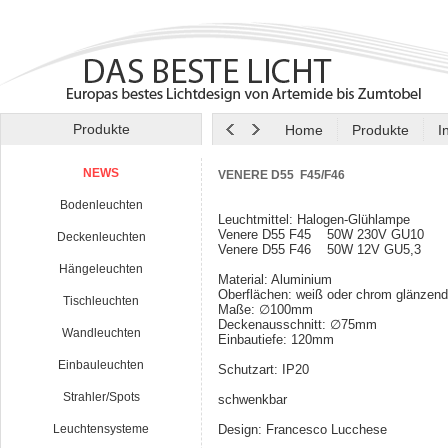
Produkte
Home
Produkte
I
NEWS
VENERE D55 F45/F46
Bodenleuchten
Leuchtmittel: Halogen-Glühlampe
Venere D55 F45 50W 230V GU10
Deckenleuchten
Venere D55 F46 50W 12V GU5,3
Hängeleuchten
Material: Aluminium
Oberflächen: weiß oder chrom glänzend
Tischleuchten
Maße: ∅100mm
Deckenausschnitt: ∅75mm
Wandleuchten
Einbautiefe: 120mm
Einbauleuchten
Schutzart: IP20
Strahler/Spots
schwenkbar
Leuchtensysteme
Design: Francesco Lucchese