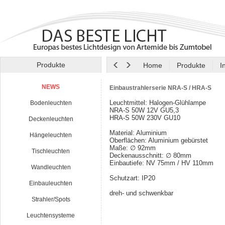
Produkte
Home
Produkte
I
NEWS
Einbaustrahlerserie NRA-S / HRA-S
Leuchtmittel: Halogen-Glühlampe
Bodenleuchten
NRA-S 50W 12V GU5,3
HRA-S 50W 230V GU10
Deckenleuchten
Material: Aluminium
Hängeleuchten
Oberflächen: Aluminium gebürstet
Maße: ∅ 92mm
Tischleuchten
Deckenausschnitt: ∅ 80mm
Einbautiefe: NV 75mm / HV 110mm
Wandleuchten
Schutzart: IP20
Einbauleuchten
dreh- und schwenkbar
Strahler/Spots
Leuchtensysteme