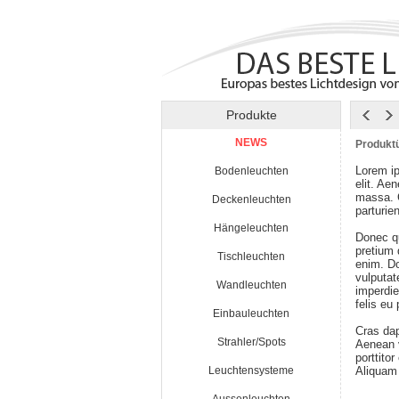
Produkte
NEWS
Produktü
Lorem ip
Bodenleuchten
elit. Ae
massa. 
Deckenleuchten
parturie
Hängeleuchten
Donec qu
pretium
Tischleuchten
enim. Do
vulputat
Wandleuchten
imperdie
felis eu
Einbauleuchten
Cras da
Strahler/Spots
Aenean v
porttito
Leuchtensysteme
Aliquam 