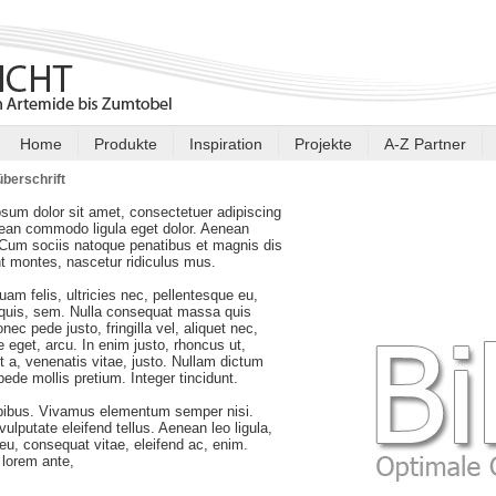
Home
Produkte
Inspiration
Projekte
A-Z Partner
berschrift
sum dolor sit amet, consectetuer adipiscing
nean commodo ligula eget dolor. Aenean
Cum sociis natoque penatibus et magnis dis
nt montes, nascetur ridiculus mus.
am felis, ultricies nec, pellentesque eu,
 quis, sem. Nulla consequat massa quis
nec pede justo, fringilla vel, aliquet nec,
e eget, arcu. In enim justo, rhoncus ut,
t a, venenatis vitae, justo. Nullam dictum
 pede mollis pretium. Integer tincidunt.
pibus. Vivamus elementum semper nisi.
ulputate eleifend tellus. Aenean leo ligula,
r eu, consequat vitae, eleifend ac, enim.
lorem ante,