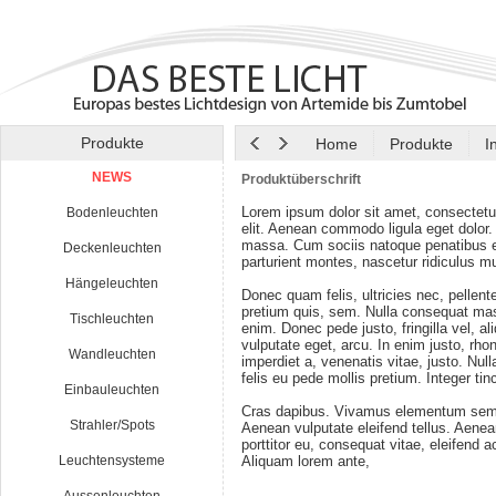
Produkte
Home
Produkte
I
NEWS
Produktüberschrift
Lorem ipsum dolor sit amet, consectetu
Bodenleuchten
elit. Aenean commodo ligula eget dolor
massa. Cum sociis natoque penatibus e
Deckenleuchten
parturient montes, nascetur ridiculus m
Hängeleuchten
Donec quam felis, ultricies nec, pellen
pretium quis, sem. Nulla consequat ma
Tischleuchten
enim. Donec pede justo, fringilla vel, al
vulputate eget, arcu. In enim justo, rho
Wandleuchten
imperdiet a, venenatis vitae, justo. Nul
felis eu pede mollis pretium. Integer tin
Einbauleuchten
Cras dapibus. Vivamus elementum semp
Strahler/Spots
Aenean vulputate eleifend tellus. Aenean
porttitor eu, consequat vitae, eleifend a
Leuchtensysteme
Aliquam lorem ante,