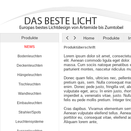
Produkte
Home
Produkte
I
NEWS
Produktüberschrift
Lorem ipsum dolor sit amet, consectetu
Bodenleuchten
elit. Aenean commodo ligula eget dolor
massa. Cum sociis natoque penatibus e
Deckenleuchten
parturient montes, nascetur ridiculus m
Hängeleuchten
Donec quam felis, ultricies nec, pellen
pretium quis, sem. Nulla consequat ma
Tischleuchten
enim. Donec pede justo, fringilla vel, al
vulputate eget, arcu. In enim justo, rho
Wandleuchten
imperdiet a, venenatis vitae, justo. Nul
felis eu pede mollis pretium. Integer tin
Einbauleuchten
Cras dapibus. Vivamus elementum semp
Strahler/Spots
Aenean vulputate eleifend tellus. Aenean
porttitor eu, consequat vitae, eleifend a
Leuchtensysteme
Aliquam lorem ante,