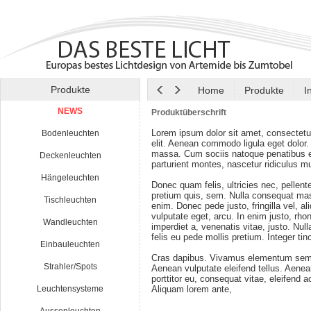
Produkte
Home
Produkte
I
NEWS
Produktüberschrift
Lorem ipsum dolor sit amet, consectetu
Bodenleuchten
elit. Aenean commodo ligula eget dolor
massa. Cum sociis natoque penatibus e
Deckenleuchten
parturient montes, nascetur ridiculus m
Hängeleuchten
Donec quam felis, ultricies nec, pellen
pretium quis, sem. Nulla consequat ma
Tischleuchten
enim. Donec pede justo, fringilla vel, al
vulputate eget, arcu. In enim justo, rho
Wandleuchten
imperdiet a, venenatis vitae, justo. Nul
felis eu pede mollis pretium. Integer tin
Einbauleuchten
Cras dapibus. Vivamus elementum semp
Strahler/Spots
Aenean vulputate eleifend tellus. Aenean
porttitor eu, consequat vitae, eleifend a
Leuchtensysteme
Aliquam lorem ante,