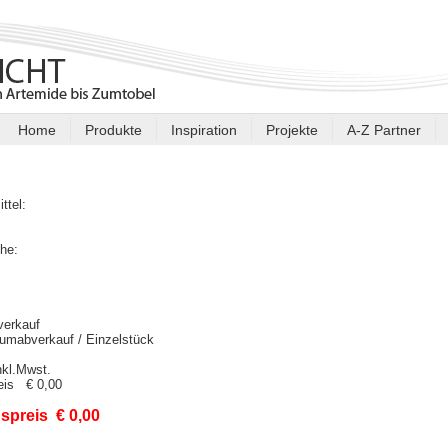
Home
Produkte
Inspiration
Projekte
A-Z Partner
ittel:
:
he:
verkauf
umabverkauf / Einzelstück
nkl.Mwst.
reis € 0,00
spreis € 0,00