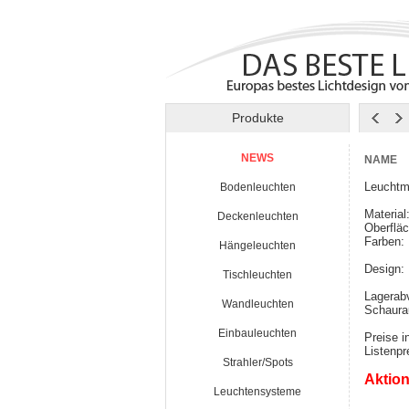
Produkte
NEWS
NAME
Leuchtm
Bodenleuchten
Material
Deckenleuchten
Oberfläc
Farben:
Hängeleuchten
Design:
Tischleuchten
Lagerab
Wandleuchten
Schaura
Einbauleuchten
Preise i
Listenp
Strahler/Spots
Aktion
Leuchtensysteme