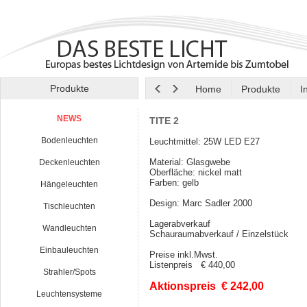
Produkte
Home
Produkte
I
NEWS
TITE 2
Bodenleuchten
Leuchtmittel: 25W LED E27
Material: Glasgwebe
Deckenleuchten
Oberfläche: nickel matt
Farben: gelb
Hängeleuchten
Design:
Marc Sadler 2000
Tischleuchten
Lagerabverkauf
Wandleuchten
Schauraumabverkauf / Einzelstück
Einbauleuchten
Preise inkl.Mwst.
Listenpreis € 440,00
Strahler/Spots
Aktionspreis € 242,00
Leuchtensysteme