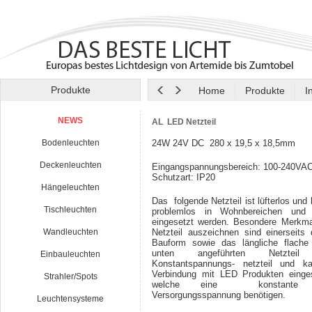
Produkte
Home
Produkte
I
NEWS
AL LED Netzteil
Bodenleuchten
24W 24V DC 280 x 19,5 x 18,5mm
Deckenleuchten
Eingangspannungsbereich: 100-240VA
Schutzart: IP20
Hängeleuchten
Das folgende Netzteil ist lüfterlos un
Tischleuchten
problemlos in Wohnbereichen und
eingesetzt werden. Besondere Merkma
Wandleuchten
Netzteil auszeichnen sind einerseits
Bauform sowie das längliche flache
unten angeführten Netztei
Einbauleuchten
Konstantspannungs- netzteil und k
Verbindung mit LED Produkten einge
Strahler/Spots
welche eine konstant
Versorgungsspannung benötigen.
Leuchtensysteme