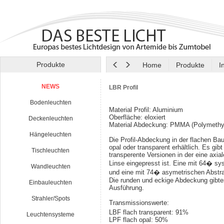
Produkte
Home
Produkte
I
NEWS
LBR Profil
Bodenleuchten
Material Profil: Aluminium
Oberfläche: eloxiert
Deckenleuchten
Material Abdeckung: PMMA (Polymethyl
Hängeleuchten
Die Profil-Abdeckung in der flachen Bau
opal oder transparent erhältlich. Es gib
Tischleuchten
transperente Versionen in der eine axia
Linse eingepresst ist. Eine mit 64� sy
Wandleuchten
und eine mit 74� asymetrischen Abstra
Die runden und eckige Abdeckung gibtes
Einbauleuchten
Ausführung.
Strahler/Spots
Transmissionswerte:
LBF flach transparent: 91%
Leuchtensysteme
LPF flach opal: 50%