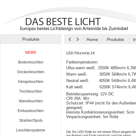
Produkte
Home
Produkte
I
NEWS
LED Flexstrip 24
Farbtemperaturen:
Bodenleuchten
Ultra warm weiß: 2550K 485lm/m 6,3
Deckenleuchten
Warm weiß: 3050K 569lm/m 6,7
Neutral weiß: 4050K 544lm/m 6,4
Hängeleuchten
Kalt weiß: 6200K 574lm/m 6,4
Tischleuchten
Betriebsspannung: 12V DC
CRI /RA: 90+
Wandleuchten
Schutzart: IP44 (nicht für den Außenbe
geeignet)
Einbauleuchten
kleinste Konfektionierungseinheit: 5cm
Verpackungseinheit: 5m Rolle
Strahler/Spots
Leuchtensysteme
Die 5m LED Rolle ist mit einem 50cm langem A
am Anfang und Ende bestückt und hat einen