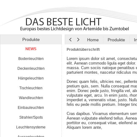
Produkte
Home
Produkte
I
NEWS
Produktüberschrift
Lorem ipsum dolor sit amet, consectetu
Bodenleuchten
elit. Aenean commodo ligula eget dolor
massa. Cum sociis natoque penatibus e
Deckenleuchten
parturient montes, nascetur ridiculus m
Hängeleuchten
Donec quam felis, ultricies nec, pellen
pretium quis, sem. Nulla consequat ma
Tischleuchten
enim. Donec pede justo, fringilla vel, al
vulputate eget, arcu. In enim justo, rho
Wandleuchten
imperdiet a, venenatis vitae, justo. Nul
felis eu pede mollis pretium. Integer tin
Einbauleuchten
Cras dapibus. Vivamus elementum semp
Strahler/Spots
Aenean vulputate eleifend tellus. Aenean
porttitor eu, consequat vitae, eleifend a
Leuchtensysteme
Aliquam lorem ante,