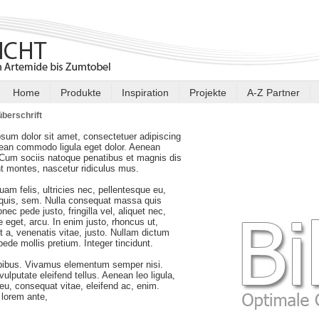
Home
Produkte
Inspiration
Projekte
A-Z Partner
berschrift
sum dolor sit amet, consectetuer adipiscing
nean commodo ligula eget dolor. Aenean
Cum sociis natoque penatibus et magnis dis
nt montes, nascetur ridiculus mus.
am felis, ultricies nec, pellentesque eu,
 quis, sem. Nulla consequat massa quis
nec pede justo, fringilla vel, aliquet nec,
e eget, arcu. In enim justo, rhoncus ut,
t a, venenatis vitae, justo. Nullam dictum
 pede mollis pretium. Integer tincidunt.
pibus. Vivamus elementum semper nisi.
ulputate eleifend tellus. Aenean leo ligula,
r eu, consequat vitae, eleifend ac, enim.
lorem ante,