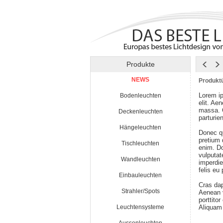
Produkte
NEWS
Produktü
Lorem ip
Bodenleuchten
elit. Ae
massa. 
Deckenleuchten
parturie
Hängeleuchten
Donec qu
pretium
Tischleuchten
enim. Do
vulputat
Wandleuchten
imperdie
felis eu
Einbauleuchten
Cras da
Strahler/Spots
Aenean v
porttito
Leuchtensysteme
Aliquam 