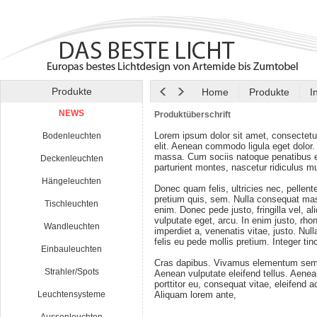
Produkte
Home
Produkte
I
NEWS
Produktüberschrift
Lorem ipsum dolor sit amet, consectetu
Bodenleuchten
elit. Aenean commodo ligula eget dolor
massa. Cum sociis natoque penatibus e
Deckenleuchten
parturient montes, nascetur ridiculus m
Hängeleuchten
Donec quam felis, ultricies nec, pellen
pretium quis, sem. Nulla consequat ma
Tischleuchten
enim. Donec pede justo, fringilla vel, al
vulputate eget, arcu. In enim justo, rho
Wandleuchten
imperdiet a, venenatis vitae, justo. Nul
felis eu pede mollis pretium. Integer tin
Einbauleuchten
Cras dapibus. Vivamus elementum semp
Strahler/Spots
Aenean vulputate eleifend tellus. Aenean
porttitor eu, consequat vitae, eleifend a
Leuchtensysteme
Aliquam lorem ante,