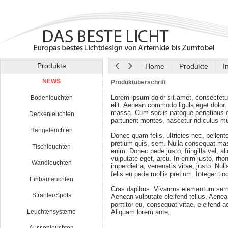
Produkte
Home
Produkte
I
NEWS
Produktüberschrift
Lorem ipsum dolor sit amet, consectetu
Bodenleuchten
elit. Aenean commodo ligula eget dolor
massa. Cum sociis natoque penatibus e
Deckenleuchten
parturient montes, nascetur ridiculus m
Hängeleuchten
Donec quam felis, ultricies nec, pellen
pretium quis, sem. Nulla consequat ma
Tischleuchten
enim. Donec pede justo, fringilla vel, al
vulputate eget, arcu. In enim justo, rho
Wandleuchten
imperdiet a, venenatis vitae, justo. Nul
felis eu pede mollis pretium. Integer tin
Einbauleuchten
Cras dapibus. Vivamus elementum semp
Strahler/Spots
Aenean vulputate eleifend tellus. Aenean
porttitor eu, consequat vitae, eleifend a
Leuchtensysteme
Aliquam lorem ante,