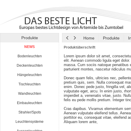
Produkte
Home
Produkte
I
NEWS
Produktüberschrift
Lorem ipsum dolor sit amet, consectetu
Bodenleuchten
elit. Aenean commodo ligula eget dolor
massa. Cum sociis natoque penatibus e
Deckenleuchten
parturient montes, nascetur ridiculus m
Hängeleuchten
Donec quam felis, ultricies nec, pellen
pretium quis, sem. Nulla consequat ma
Tischleuchten
enim. Donec pede justo, fringilla vel, al
vulputate eget, arcu. In enim justo, rho
Wandleuchten
imperdiet a, venenatis vitae, justo. Nul
felis eu pede mollis pretium. Integer tin
Einbauleuchten
Cras dapibus. Vivamus elementum semp
Strahler/Spots
Aenean vulputate eleifend tellus. Aenean
porttitor eu, consequat vitae, eleifend a
Leuchtensysteme
Aliquam lorem ante,