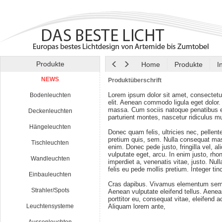
Produkte
Home
Produkte
I
NEWS
Produktüberschrift
Lorem ipsum dolor sit amet, consectetu
Bodenleuchten
elit. Aenean commodo ligula eget dolor
massa. Cum sociis natoque penatibus e
Deckenleuchten
parturient montes, nascetur ridiculus m
Hängeleuchten
Donec quam felis, ultricies nec, pellen
pretium quis, sem. Nulla consequat ma
Tischleuchten
enim. Donec pede justo, fringilla vel, al
vulputate eget, arcu. In enim justo, rho
Wandleuchten
imperdiet a, venenatis vitae, justo. Nul
felis eu pede mollis pretium. Integer tin
Einbauleuchten
Cras dapibus. Vivamus elementum semp
Strahler/Spots
Aenean vulputate eleifend tellus. Aenean
porttitor eu, consequat vitae, eleifend a
Leuchtensysteme
Aliquam lorem ante,