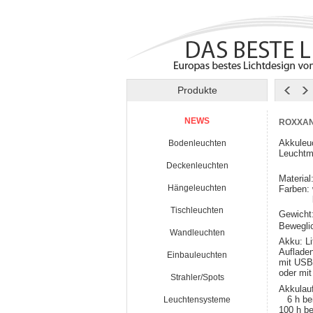
Produkte
NEWS
ROXXAN
Akkuleu
Bodenleuchten
Leuchtm
2700
Deckenleuchten
Material
Hängeleuchten
Farben:
basal
Tischleuchten
Gewicht
Bewegli
Wandleuchten
Akku: L
Aufladen
Einbauleuchten
mit USB
oder mi
Strahler/Spots
Akkulauf
6 h bei
Leuchtensysteme
100 h be