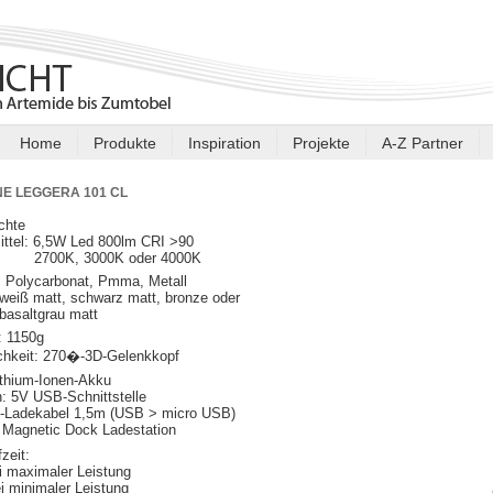
Home
Produkte
Inspiration
Projekte
A-Z Partner
E LEGGERA 101 CL
chte
ittel: 6,5W Led 800lm CRI >90
K, 3000K oder 4000K
: Polycarbonat, Pmma, Metall
 weiß matt, schwarz matt, bronze oder
tgrau matt
: 1150g
chkeit: 270�-3D-Gelenkkopf
ithium-Ionen-Akku
: 5V USB-Schnittstelle
-Ladekabel 1,5m (USB > micro USB)
t Magnetic Dock Ladestation
zeit:
 maximaler Leistung
i minimaler Leistung