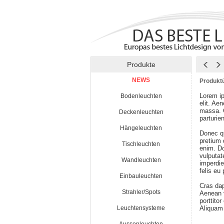
Produkte
NEWS
Produktü
Lorem ip
Bodenleuchten
elit. Ae
massa. 
Deckenleuchten
parturie
Hängeleuchten
Donec qu
pretium
Tischleuchten
enim. Do
vulputat
Wandleuchten
imperdie
felis eu
Einbauleuchten
Cras da
Strahler/Spots
Aenean v
porttito
Leuchtensysteme
Aliquam 