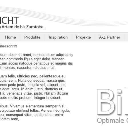
Home
Produkte
Inspiration
Projekte
A-Z Partner
berschrift
sum dolor sit amet, consectetuer adipiscing
nean commodo ligula eget dolor. Aenean
Cum sociis natoque penatibus et magnis dis
nt montes, nascetur ridiculus mus.
am felis, ultricies nec, pellentesque eu,
 quis, sem. Nulla consequat massa quis
nec pede justo, fringilla vel, aliquet nec,
e eget, arcu. In enim justo, rhoncus ut,
t a, venenatis vitae, justo. Nullam dictum
 pede mollis pretium. Integer tincidunt.
pibus. Vivamus elementum semper nisi.
ulputate eleifend tellus. Aenean leo ligula,
r eu, consequat vitae, eleifend ac, enim.
lorem ante,