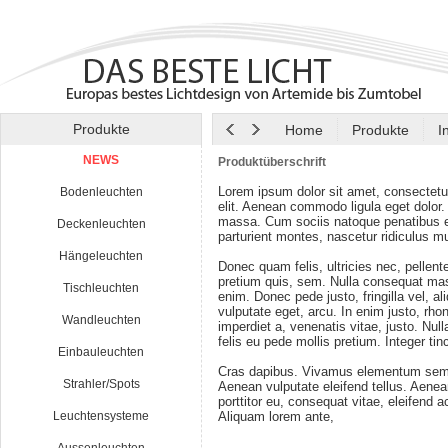
Produkte
Home
Produkte
I
NEWS
Produktüberschrift
Lorem ipsum dolor sit amet, consectetu
Bodenleuchten
elit. Aenean commodo ligula eget dolor
massa. Cum sociis natoque penatibus e
Deckenleuchten
parturient montes, nascetur ridiculus m
Hängeleuchten
Donec quam felis, ultricies nec, pellen
pretium quis, sem. Nulla consequat ma
Tischleuchten
enim. Donec pede justo, fringilla vel, al
vulputate eget, arcu. In enim justo, rho
Wandleuchten
imperdiet a, venenatis vitae, justo. Nul
felis eu pede mollis pretium. Integer tin
Einbauleuchten
Cras dapibus. Vivamus elementum semp
Strahler/Spots
Aenean vulputate eleifend tellus. Aenean
porttitor eu, consequat vitae, eleifend a
Leuchtensysteme
Aliquam lorem ante,