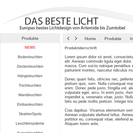
Produkte
Home
Produkte
I
NEWS
Produktüberschrift
Lorem ipsum dolor sit amet, consectetu
Bodenleuchten
elit. Aenean commodo ligula eget dolor
massa. Cum sociis natoque penatibus e
Deckenleuchten
parturient montes, nascetur ridiculus m
Hängeleuchten
Donec quam felis, ultricies nec, pellen
pretium quis, sem. Nulla consequat ma
Tischleuchten
enim. Donec pede justo, fringilla vel, al
vulputate eget, arcu. In enim justo, rho
Wandleuchten
imperdiet a, venenatis vitae, justo. Nul
felis eu pede mollis pretium. Integer tin
Einbauleuchten
Cras dapibus. Vivamus elementum semp
Strahler/Spots
Aenean vulputate eleifend tellus. Aenean
porttitor eu, consequat vitae, eleifend a
Leuchtensysteme
Aliquam lorem ante,