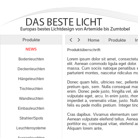
Produkte
Home
Produkte
I
NEWS
Produktüberschrift
Lorem ipsum dolor sit amet, consectetu
Bodenleuchten
elit. Aenean commodo ligula eget dolor
massa. Cum sociis natoque penatibus e
Deckenleuchten
parturient montes, nascetur ridiculus m
Hängeleuchten
Donec quam felis, ultricies nec, pellen
pretium quis, sem. Nulla consequat ma
Tischleuchten
enim. Donec pede justo, fringilla vel, al
vulputate eget, arcu. In enim justo, rho
Wandleuchten
imperdiet a, venenatis vitae, justo. Nul
felis eu pede mollis pretium. Integer tin
Einbauleuchten
Cras dapibus. Vivamus elementum semp
Strahler/Spots
Aenean vulputate eleifend tellus. Aenean
porttitor eu, consequat vitae, eleifend a
Leuchtensysteme
Aliquam lorem ante,