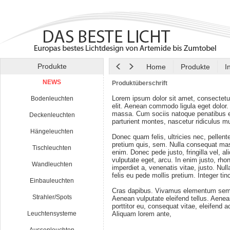
Produkte
Home
Produkte
I
NEWS
Produktüberschrift
Lorem ipsum dolor sit amet, consectetu
Bodenleuchten
elit. Aenean commodo ligula eget dolor
massa. Cum sociis natoque penatibus e
Deckenleuchten
parturient montes, nascetur ridiculus m
Hängeleuchten
Donec quam felis, ultricies nec, pellen
pretium quis, sem. Nulla consequat ma
Tischleuchten
enim. Donec pede justo, fringilla vel, al
vulputate eget, arcu. In enim justo, rho
Wandleuchten
imperdiet a, venenatis vitae, justo. Nul
felis eu pede mollis pretium. Integer tin
Einbauleuchten
Cras dapibus. Vivamus elementum semp
Strahler/Spots
Aenean vulputate eleifend tellus. Aenean
porttitor eu, consequat vitae, eleifend a
Leuchtensysteme
Aliquam lorem ante,