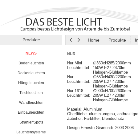
Produkte
Home
Produkte
I
NEWS
NUR
Nur Mini ∅360xH285/2000mm
Bodenleuchten
Leuchtmittel: 150W E27 2870lm
Halogen-Glühlampe
Deckenleuchten
Nur ∅550xH430/2200mm
Leuchtmittel: 205W E27 4200lm
Hängeleuchten
Halogen-Glühlampe
Nur 1618 ∅900xH700/2600mm
Tischleuchten
Leuchtmittel: 205W E27 4200lm
Halogen-Glühlampe
Wandleuchten
Material: Aluminium
Einbauleuchten
Oberfläche: aluminiumgrau, anthrazitgr
Zubehör: Farbfilter, Blendschutz
Strahler/Spots
Design:Ernesto Gismondi 2003-2006
Leuchtensysteme