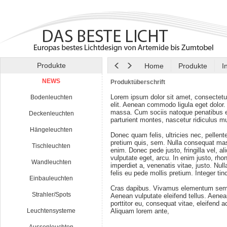
Produkte
Home
Produkte
I
NEWS
Produktüberschrift
Lorem ipsum dolor sit amet, consectetu
Bodenleuchten
elit. Aenean commodo ligula eget dolor
massa. Cum sociis natoque penatibus e
Deckenleuchten
parturient montes, nascetur ridiculus m
Hängeleuchten
Donec quam felis, ultricies nec, pellen
pretium quis, sem. Nulla consequat ma
Tischleuchten
enim. Donec pede justo, fringilla vel, al
vulputate eget, arcu. In enim justo, rho
Wandleuchten
imperdiet a, venenatis vitae, justo. Nul
felis eu pede mollis pretium. Integer tin
Einbauleuchten
Cras dapibus. Vivamus elementum semp
Strahler/Spots
Aenean vulputate eleifend tellus. Aenean
porttitor eu, consequat vitae, eleifend a
Leuchtensysteme
Aliquam lorem ante,