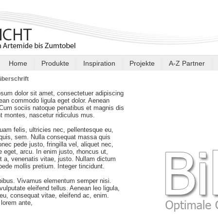
Home
Produkte
Inspiration
Projekte
A-Z Partner
berschrift
sum dolor sit amet, consectetuer adipiscing
nean commodo ligula eget dolor. Aenean
Cum sociis natoque penatibus et magnis dis
nt montes, nascetur ridiculus mus.
am felis, ultricies nec, pellentesque eu,
 quis, sem. Nulla consequat massa quis
nec pede justo, fringilla vel, aliquet nec,
e eget, arcu. In enim justo, rhoncus ut,
t a, venenatis vitae, justo. Nullam dictum
 pede mollis pretium. Integer tincidunt.
pibus. Vivamus elementum semper nisi.
ulputate eleifend tellus. Aenean leo ligula,
r eu, consequat vitae, eleifend ac, enim.
lorem ante,