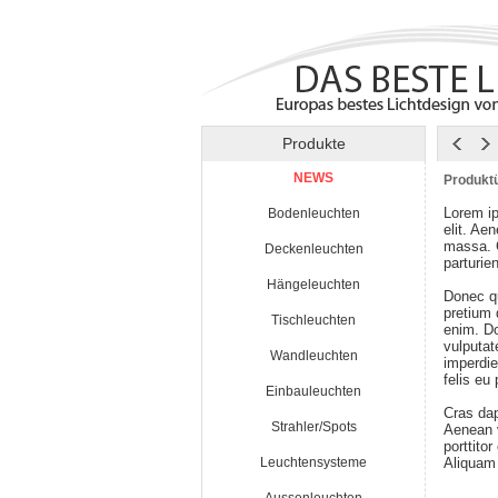
Produkte
NEWS
Produktü
Lorem ip
Bodenleuchten
elit. Ae
massa. 
Deckenleuchten
parturie
Hängeleuchten
Donec qu
pretium
Tischleuchten
enim. Do
vulputat
Wandleuchten
imperdie
felis eu
Einbauleuchten
Cras da
Strahler/Spots
Aenean v
porttito
Leuchtensysteme
Aliquam 