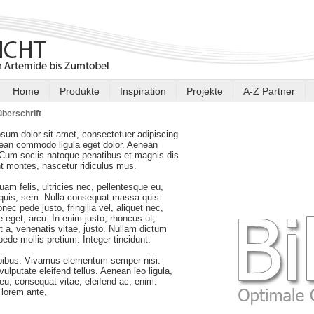
Home
Produkte
Inspiration
Projekte
A-Z Partner
berschrift
sum dolor sit amet, consectetuer adipiscing
nean commodo ligula eget dolor. Aenean
Cum sociis natoque penatibus et magnis dis
nt montes, nascetur ridiculus mus.
am felis, ultricies nec, pellentesque eu,
 quis, sem. Nulla consequat massa quis
nec pede justo, fringilla vel, aliquet nec,
e eget, arcu. In enim justo, rhoncus ut,
t a, venenatis vitae, justo. Nullam dictum
 pede mollis pretium. Integer tincidunt.
pibus. Vivamus elementum semper nisi.
ulputate eleifend tellus. Aenean leo ligula,
r eu, consequat vitae, eleifend ac, enim.
lorem ante,