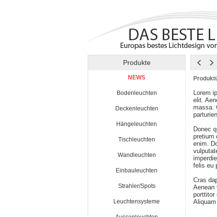
Produkte
NEWS
Produktü
Lorem ip
Bodenleuchten
elit. Ae
massa. 
Deckenleuchten
parturie
Hängeleuchten
Donec qu
pretium
Tischleuchten
enim. Do
vulputat
Wandleuchten
imperdie
felis eu
Einbauleuchten
Cras da
Strahler/Spots
Aenean v
porttito
Leuchtensysteme
Aliquam 