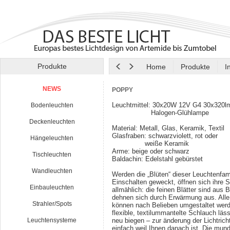
Produkte
Home
Produkte
I
NEWS
POPPY
Leuchtmittel: 30x20W 12V G4 30x320l
Bodenleuchten
Halogen-Glühlampe
Deckenleuchten
Material: Metall, Glas, Keramik, Textil
Glasfraben: schwarzviolett, rot oder
Hängeleuchten
weiße Keramik
Arme: beige oder schwarz
Tischleuchten
Baldachin: Edelstahl gebürstet
Wandleuchten
Werden die „Blüten“ dieser Leuchtenfam
Einschalten geweckt, öffnen sich ihre 
Einbauleuchten
allmählich: die feinen Blätter sind aus B
dehnen sich durch Erwärmung aus. Alle
Strahler/Spots
können nach Belieben umgestaltet werd
flexible, textilummantelte Schlauch läs
Leuchtensysteme
neu biegen – zur änderung der Lichtrich
einfach weil Ihnen danach ist. Die mu