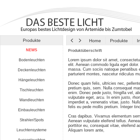
Produkte
Home
Produkte
I
NEWS
Produktüberschrift
Lorem ipsum dolor sit amet, consectetu
Bodenleuchten
elit. Aenean commodo ligula eget dolor
massa. Cum sociis natoque penatibus e
Deckenleuchten
parturient montes, nascetur ridiculus m
Hängeleuchten
Donec quam felis, ultricies nec, pellen
pretium quis, sem. Nulla consequat ma
Tischleuchten
enim. Donec pede justo, fringilla vel, al
vulputate eget, arcu. In enim justo, rho
Wandleuchten
imperdiet a, venenatis vitae, justo. Nul
felis eu pede mollis pretium. Integer tin
Einbauleuchten
Cras dapibus. Vivamus elementum semp
Strahler/Spots
Aenean vulputate eleifend tellus. Aenean
porttitor eu, consequat vitae, eleifend a
Leuchtensysteme
Aliquam lorem ante,