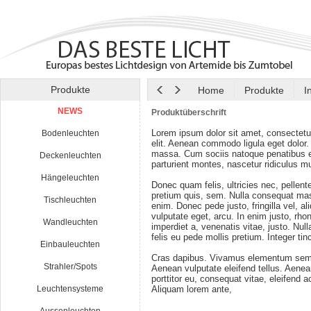
Produkte
Home
Produkte
I
NEWS
Produktüberschrift
Lorem ipsum dolor sit amet, consectetu
Bodenleuchten
elit. Aenean commodo ligula eget dolor
massa. Cum sociis natoque penatibus e
Deckenleuchten
parturient montes, nascetur ridiculus m
Hängeleuchten
Donec quam felis, ultricies nec, pellen
pretium quis, sem. Nulla consequat ma
Tischleuchten
enim. Donec pede justo, fringilla vel, al
vulputate eget, arcu. In enim justo, rho
Wandleuchten
imperdiet a, venenatis vitae, justo. Nul
felis eu pede mollis pretium. Integer tin
Einbauleuchten
Cras dapibus. Vivamus elementum semp
Strahler/Spots
Aenean vulputate eleifend tellus. Aenean
porttitor eu, consequat vitae, eleifend a
Leuchtensysteme
Aliquam lorem ante,