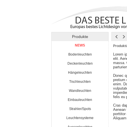
Produkte
NEWS
Produktü
Lorem ip
Bodenleuchten
elit. Ae
massa. 
Deckenleuchten
parturie
Hängeleuchten
Donec qu
pretium
Tischleuchten
enim. Do
vulputat
Wandleuchten
imperdie
felis eu
Einbauleuchten
Cras da
Strahler/Spots
Aenean v
porttito
Leuchtensysteme
Aliquam 