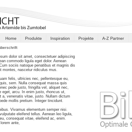
Home
Produkte
Inspiration
Projekte
A-Z Partner
berschrift
sum dolor sit amet, consectetuer adipiscing
nean commodo ligula eget dolor. Aenean
Cum sociis natoque penatibus et magnis dis
nt montes, nascetur ridiculus mus.
am felis, ultricies nec, pellentesque eu,
 quis, sem. Nulla consequat massa quis
nec pede justo, fringilla vel, aliquet nec,
e eget, arcu. In enim justo, rhoncus ut,
t a, venenatis vitae, justo. Nullam dictum
 pede mollis pretium. Integer tincidunt.
pibus. Vivamus elementum semper nisi.
ulputate eleifend tellus. Aenean leo ligula,
r eu, consequat vitae, eleifend ac, enim.
lorem ante,