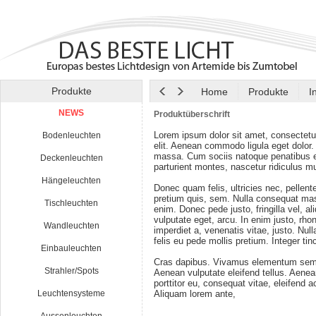
Produkte
Home
Produkte
I
NEWS
Produktüberschrift
Lorem ipsum dolor sit amet, consectetu
Bodenleuchten
elit. Aenean commodo ligula eget dolor
massa. Cum sociis natoque penatibus e
Deckenleuchten
parturient montes, nascetur ridiculus m
Hängeleuchten
Donec quam felis, ultricies nec, pellen
pretium quis, sem. Nulla consequat ma
Tischleuchten
enim. Donec pede justo, fringilla vel, al
vulputate eget, arcu. In enim justo, rho
Wandleuchten
imperdiet a, venenatis vitae, justo. Nul
felis eu pede mollis pretium. Integer tin
Einbauleuchten
Cras dapibus. Vivamus elementum semp
Strahler/Spots
Aenean vulputate eleifend tellus. Aenean
porttitor eu, consequat vitae, eleifend a
Leuchtensysteme
Aliquam lorem ante,