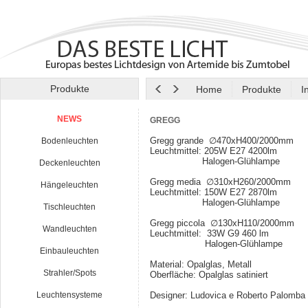
Produkte
Home
Produkte
I
NEWS
GREGG
Gregg grande ∅470xH400/2000mm
Bodenleuchten
Leuchtmittel: 205W E27 4200lm
Halogen-Glühlampe
Deckenleuchten
Gregg media ∅310xH260/2000mm
Hängeleuchten
Leuchtmittel: 150W E27 2870lm
Halogen-Glühlampe
Tischleuchten
Gregg piccola ∅130xH110/2000mm
Wandleuchten
Leuchtmittel: 33W G9 460 lm
Halogen-Glühlampe
Einbauleuchten
Material: Opalglas, Metall
Strahler/Spots
Oberfläche: Opalglas satiniert
Leuchtensysteme
Designer: Ludovica e Roberto Palomba