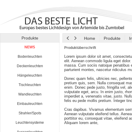
Produkte
Home
Produkte
I
NEWS
Produktüberschrift
Lorem ipsum dolor sit amet, consectetu
Bodenleuchten
elit. Aenean commodo ligula eget dolor
massa. Cum sociis natoque penatibus e
Deckenleuchten
parturient montes, nascetur ridiculus m
Hängeleuchten
Donec quam felis, ultricies nec, pellen
pretium quis, sem. Nulla consequat ma
Tischleuchten
enim. Donec pede justo, fringilla vel, al
vulputate eget, arcu. In enim justo, rho
Wandleuchten
imperdiet a, venenatis vitae, justo. Nul
felis eu pede mollis pretium. Integer tin
Einbauleuchten
Cras dapibus. Vivamus elementum semp
Strahler/Spots
Aenean vulputate eleifend tellus. Aenean
porttitor eu, consequat vitae, eleifend a
Leuchtensysteme
Aliquam lorem ante,