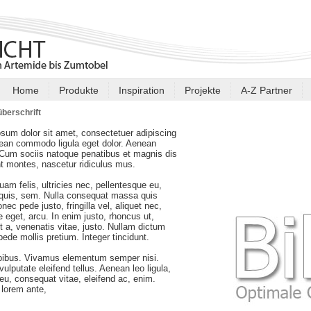
Home
Produkte
Inspiration
Projekte
A-Z Partner
berschrift
sum dolor sit amet, consectetuer adipiscing
nean commodo ligula eget dolor. Aenean
Cum sociis natoque penatibus et magnis dis
nt montes, nascetur ridiculus mus.
am felis, ultricies nec, pellentesque eu,
 quis, sem. Nulla consequat massa quis
nec pede justo, fringilla vel, aliquet nec,
e eget, arcu. In enim justo, rhoncus ut,
t a, venenatis vitae, justo. Nullam dictum
 pede mollis pretium. Integer tincidunt.
pibus. Vivamus elementum semper nisi.
ulputate eleifend tellus. Aenean leo ligula,
r eu, consequat vitae, eleifend ac, enim.
lorem ante,