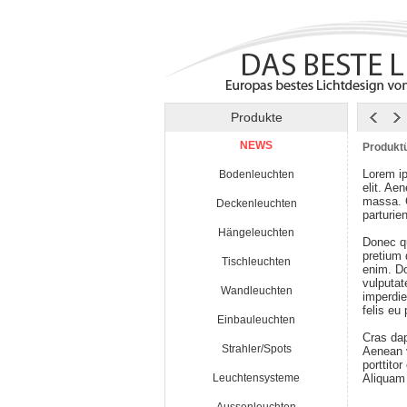
Produkte
NEWS
Produktü
Lorem ip
Bodenleuchten
elit. Ae
massa. 
Deckenleuchten
parturie
Hängeleuchten
Donec qu
pretium
Tischleuchten
enim. Do
vulputat
Wandleuchten
imperdie
felis eu
Einbauleuchten
Cras da
Strahler/Spots
Aenean v
porttito
Leuchtensysteme
Aliquam 