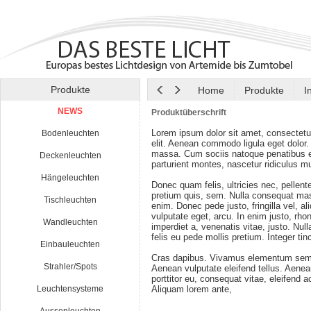
Produkte
Home
Produkte
I
NEWS
Produktüberschrift
Lorem ipsum dolor sit amet, consectetu
Bodenleuchten
elit. Aenean commodo ligula eget dolor
massa. Cum sociis natoque penatibus e
Deckenleuchten
parturient montes, nascetur ridiculus m
Hängeleuchten
Donec quam felis, ultricies nec, pellen
pretium quis, sem. Nulla consequat ma
Tischleuchten
enim. Donec pede justo, fringilla vel, al
vulputate eget, arcu. In enim justo, rho
Wandleuchten
imperdiet a, venenatis vitae, justo. Nul
felis eu pede mollis pretium. Integer tin
Einbauleuchten
Cras dapibus. Vivamus elementum semp
Strahler/Spots
Aenean vulputate eleifend tellus. Aenean
porttitor eu, consequat vitae, eleifend a
Leuchtensysteme
Aliquam lorem ante,