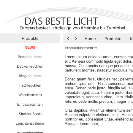
Produkte
Home
Produkte
I
NEWS
Produktüberschrift
Lorem ipsum dolor sit amet, consectetu
Bodenleuchten
elit. Aenean commodo ligula eget dolor
massa. Cum sociis natoque penatibus e
Deckenleuchten
parturient montes, nascetur ridiculus m
Hängeleuchten
Donec quam felis, ultricies nec, pellen
pretium quis, sem. Nulla consequat ma
Tischleuchten
enim. Donec pede justo, fringilla vel, al
vulputate eget, arcu. In enim justo, rho
Wandleuchten
imperdiet a, venenatis vitae, justo. Nul
felis eu pede mollis pretium. Integer tin
Einbauleuchten
Cras dapibus. Vivamus elementum semp
Strahler/Spots
Aenean vulputate eleifend tellus. Aenean
porttitor eu, consequat vitae, eleifend a
Leuchtensysteme
Aliquam lorem ante,