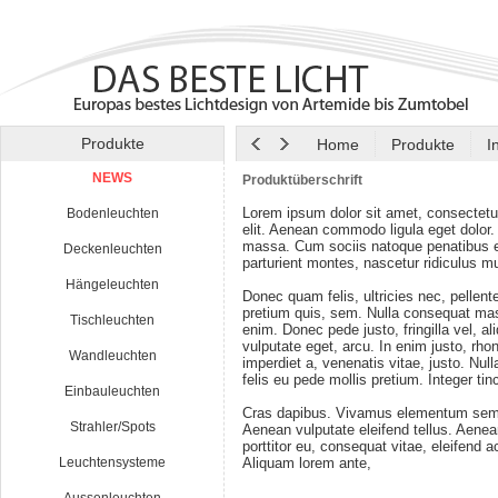
Produkte
Home
Produkte
I
NEWS
Produktüberschrift
Lorem ipsum dolor sit amet, consectetu
Bodenleuchten
elit. Aenean commodo ligula eget dolor
massa. Cum sociis natoque penatibus e
Deckenleuchten
parturient montes, nascetur ridiculus m
Hängeleuchten
Donec quam felis, ultricies nec, pellen
pretium quis, sem. Nulla consequat ma
Tischleuchten
enim. Donec pede justo, fringilla vel, al
vulputate eget, arcu. In enim justo, rho
Wandleuchten
imperdiet a, venenatis vitae, justo. Nul
felis eu pede mollis pretium. Integer tin
Einbauleuchten
Cras dapibus. Vivamus elementum semp
Strahler/Spots
Aenean vulputate eleifend tellus. Aenean
porttitor eu, consequat vitae, eleifend a
Leuchtensysteme
Aliquam lorem ante,