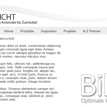
Home
Produkte
Inspiration
Projekte
A-Z Partner
berschrift
sum dolor sit amet, consectetuer adipiscing
nean commodo ligula eget dolor. Aenean
Cum sociis natoque penatibus et magnis dis
nt montes, nascetur ridiculus mus.
am felis, ultricies nec, pellentesque eu,
 quis, sem. Nulla consequat massa quis
nec pede justo, fringilla vel, aliquet nec,
e eget, arcu. In enim justo, rhoncus ut,
t a, venenatis vitae, justo. Nullam dictum
 pede mollis pretium. Integer tincidunt.
pibus. Vivamus elementum semper nisi.
ulputate eleifend tellus. Aenean leo ligula,
r eu, consequat vitae, eleifend ac, enim.
lorem ante,