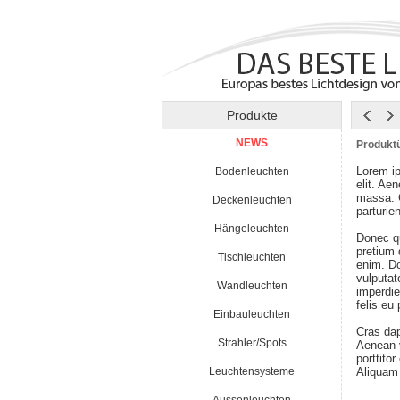
Produkte
NEWS
Produktü
Lorem ip
Bodenleuchten
elit. Ae
massa. 
Deckenleuchten
parturie
Hängeleuchten
Donec qu
pretium
Tischleuchten
enim. Do
vulputat
Wandleuchten
imperdie
felis eu
Einbauleuchten
Cras da
Strahler/Spots
Aenean v
porttito
Leuchtensysteme
Aliquam 