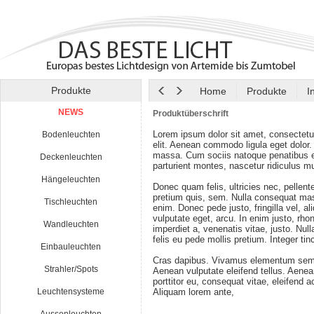
Produkte
Home
Produkte
I
NEWS
Produktüberschrift
Lorem ipsum dolor sit amet, consectetu
Bodenleuchten
elit. Aenean commodo ligula eget dolor
massa. Cum sociis natoque penatibus e
Deckenleuchten
parturient montes, nascetur ridiculus m
Hängeleuchten
Donec quam felis, ultricies nec, pellen
pretium quis, sem. Nulla consequat ma
Tischleuchten
enim. Donec pede justo, fringilla vel, al
vulputate eget, arcu. In enim justo, rho
Wandleuchten
imperdiet a, venenatis vitae, justo. Nul
felis eu pede mollis pretium. Integer tin
Einbauleuchten
Cras dapibus. Vivamus elementum semp
Strahler/Spots
Aenean vulputate eleifend tellus. Aenean
porttitor eu, consequat vitae, eleifend a
Leuchtensysteme
Aliquam lorem ante,